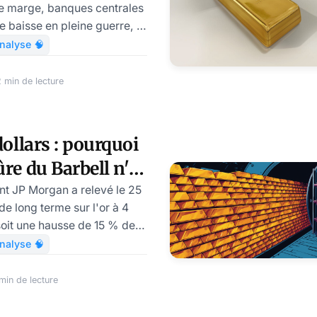
de marge, banques centrales
e baisse en pleine guerre, et
nalyse 🧠
 min de lecture
dollars : pourquoi
ûre du Barbell n'a
nt mérité son nom
le 25
de long terme sur l'or à 4
soit une hausse de 15 % de
le, tout en maintenant à 6
nalyse 🧠
 pour la fin 2026. Entre les
ché a fait le grand écart :
min de lecture
4 dollars le 29 janvier, puis
tion qui revient dans mes