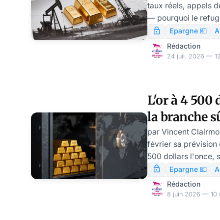
taux réels, appels 
— pourquoi le refug
quoi faire
Epargne 💶
A
Rédaction
24 juil. 2026 — 12
L'or à 4 500 
la branche s
jamais auta
par Vincent Clairmont JP Morgan a relevé 
février sa prévision 
500 dollars l'once, 
son ancre structurel
Epargne 💶
A
300 dollars sa cible
Rédaction
deux chiffres, le mar
8 juin 2026 — 10 
record absolu à 5 59
correction. La ques