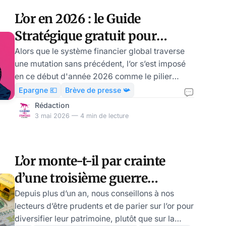
2026 restera, pour les observateurs du marché
L’or en 2026 : le Guide
des métaux précieux, celle d’un paradoxe
Stratégique gratuit pour
saisissant. Nous avons vu l’or, ce vieux
naviguer dans l’apogée du
Alors que le système financier global traverse
une mutation sans précédent, l’or s’est imposé
métal jaune, par Vincent
en ce début d'année 2026 comme le pilier
Clairmont
central de la protection du capital. Avec un
Epargne 💶
Brève de presse 📯
sommet historique atteint en janvier à 5 608,35
Rédaction
dollars l’once, le métal jaune n'est plus une
3 mai 2026 — 4 min de lecture
simple option, mais une nécessité
opérationnelle pour tout investisseur soucieux
de sa souveraineté financière. Pourquoi la
L’or monte-t-il par crainte
guerre d’Iran ne s’arrêtera pas avant l’été, par
d’une troisième guerre
Thibault de VarennePour l’observateur distrait, l
mondiale ?
Depuis plus d’un an, nous conseillons à nos
lecteurs d’être prudents et de parier sur l’or pour
diversifier leur patrimoine, plutôt que sur la