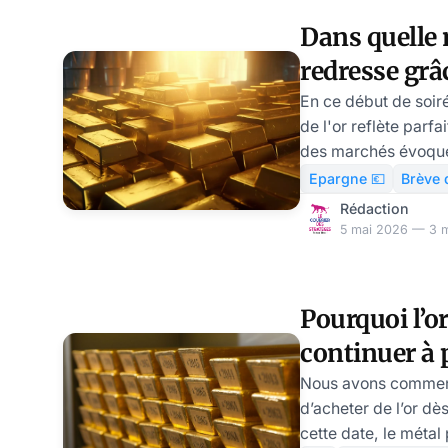
messages depuis la
Dans quelle 
tient en sept mots :
redresse grâc
une correction ? Ma
Trump à Orm
En ce début de soir
de l'or reflète parf
Clairmont
des marchés évoqué
Voici les points clés
Epargne 💶
Brève 
métal jaune. L’or en 2026 : le Guide Stratégique
Rédaction
gratuit pour navigu
5 mai 2026 — 3 m
jaune, par Vincent 
système financier g
sans précédent, l’or
Pourquoi l’or
d’année 2026 comme 
continuer à 
protection du capit
d’environ 1
Nous avons commenc
d’acheter de l’or d
cette date, le métal