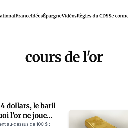
ational
France
Idées
Épargne
Vidéos
Règles du CDS
Se conne
cours de l'or
4 dollars, le baril
uoi l'or ne joue
e
rent au-dessus de 100 $ :