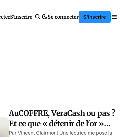
cter
S'inscrire
Se connecter
S'inscrire
AuCOFFRE, VeraCash ou pas ?
Et ce que « détenir de l'or »
veut dire : réponse à une
Par Vincent Clairmont Une lectrice me pose la