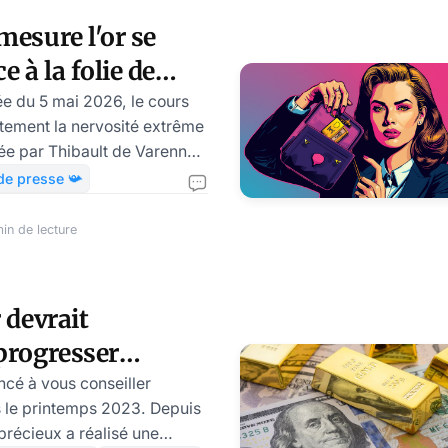
 flambée du détroit d'Ormuz
mesure l'or se
 faut-il encore acheter après
e à la folie de
uz, par Vincent
ée du 5 mai 2026, le cours
aitement la nervosité extrême
e par Thibault de Varenne.
 à retenir sur l'évolution du
de presse 📯
er dans l’apogée du métal
in de lecture
ClairmontAlors que le
lobal traverse une mutation
 s’est imposé en ce début
 devrait
le pilier central de la
progresser
al. Avec un somme
5% en 2025
é à vous conseiller
ès le printemps 2023. Depuis
 précieux a réalisé une