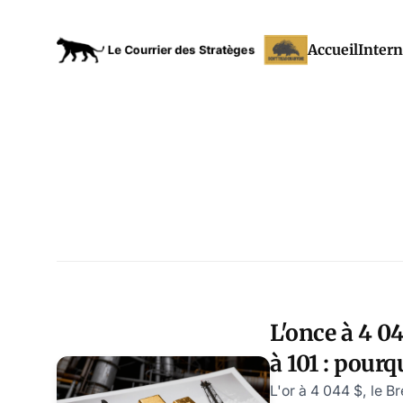
Accueil
Intern
L'once à 4 04
à 101 : pourq
pas la guerr
L'or à 4 044 $, le B