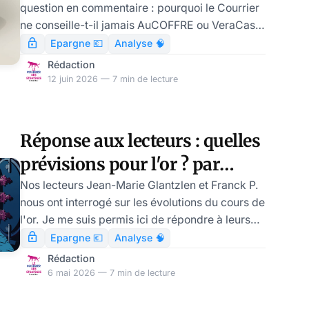
question en commentaire : pourquoi le Courrier
lectrice
ne conseille-t-il jamais AuCOFFRE ou VeraCash
pour les métaux précieux ? La question mérite
Epargne 💶
Analyse 🧠
mieux qu'une réponse de coin de table, parce
Rédaction
qu'elle touche au cœur du sujet. LE COURRIER
12 juin 2026 — 7 min de lecture
DES STRATÈGES Restez libre ! LA
NEWSLETTER · GRATUITE Le Courrier, chaque
matin. L'essentiel de l'actualité, passé au crible
Réponse aux lecteurs : quelles
par les cinq plumes du Courrier. Dans votre
prévisions pour l'or ? par
boîte, chaque jour ouvré. Gratuit. V
Vincent Clairmont
Nos lecteurs Jean-Marie Glantzlen et Franck P.
nous ont interrogé sur les évolutions du cours de
l'or. Je me suis permis ici de répondre à leurs
questions concernant les ventes de banque
Epargne 💶
Analyse 🧠
centrale et les prévisions à la hausse de J.P
Rédaction
Morgan (même si j'ai déjà largement traité ces
6 mai 2026 — 7 min de lecture
points dans des articles antérieurs !). Merci à
eux de leur confiance, en tout cas. L’année