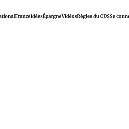
ational
France
Idées
Épargne
Vidéos
Règles du CDS
Se conn