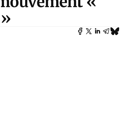
u mouvement «
 »