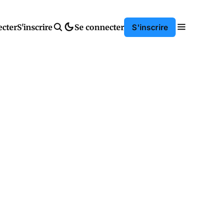
ecter
S'inscrire
Se connecter
S'inscrire