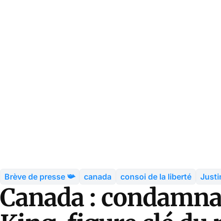
Brève de presse 📯
canada
consoi de la liberté
Justi
Canada : condamnat