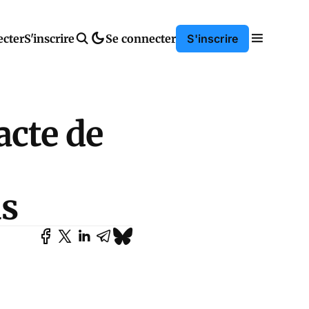
ecter
S'inscrire
Se connecter
S'inscrire
acte de
us