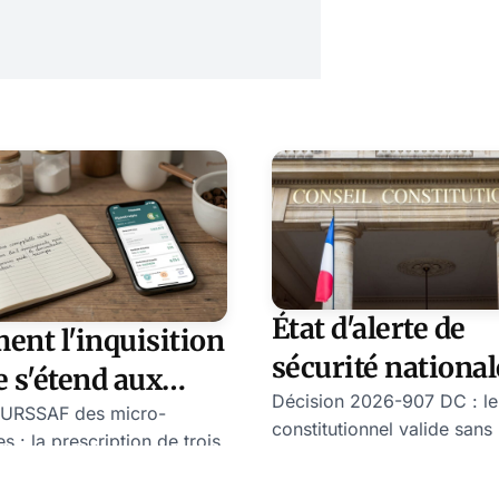
e émission politique de
 lors, nous avons affaire à un
rrompu d'épisodes, dont l'anal
État d'alerte de
nt l'inquisition
sécurité nationale
e s'étend aux
qu'a vraiment val
Décision 2026-907 DC : le
-entrepreneurs
 URSSAF des micro-
constitutionnel valide sans
Conseil
es : la prescription de trois
l'état d'alerte de sécurité n
iblage par cohorte de
constitutionnel
les algorithmes URL et l'art
me, et le précompte