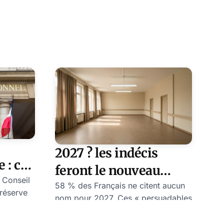
2027 ? les indécis
 : ce
feront le nouveau
idé le
 Conseil
Président...
58 % des Français ne citent aucun
 réserve
nom pour 2027. Ces « persuadables
ationale,
» donneront la prime aux machines
icle 31
numériques et aux idéologies