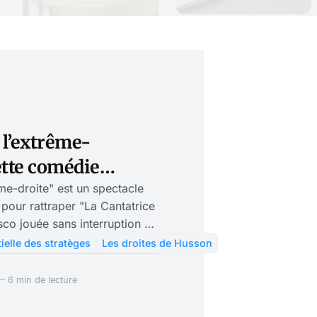
 l’extrême-
cette comédie
déconnectée
me-droite" est un spectacle
i pour rattraper "La Cantatrice
co jouée sans interruption à
 de la Huchette depuis 1957.
ielle des stratèges
Les droites de Husson
 nous avons affaire à une
ie politique, jouée sans
— 6 min de lecture
is le 13 février 1984, jour où
 était l'invité de L'Heure de