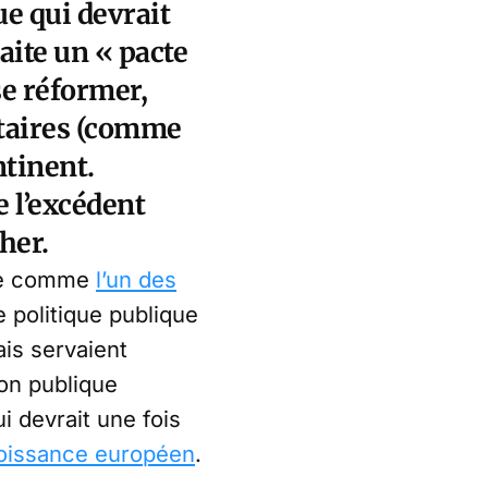
ue qui devrait
haite un « pacte
se réformer,
étaires (comme
ntinent.
 l’excédent
her.
ire comme
l’un des
 politique publique
ais servaient
on publique
i devrait une fois
croissance européen
.