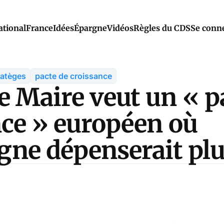
ational
France
Idées
Épargne
Vidéos
Règles du CDS
Se conn
ratèges
pacte de croissance
 Maire veut un « p
nce » européen où
gne dépenserait pl