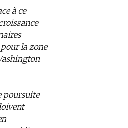
ace à ce
croissance
naires
 pour la zone
 Washington
 poursuite
doivent
en