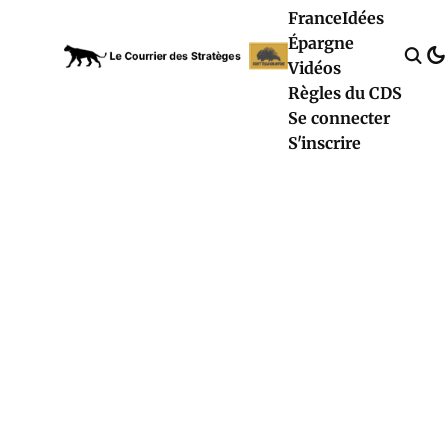
France
Idées
Épargne
Vidéos
Règles du CDS
Se connecter
S'inscrire