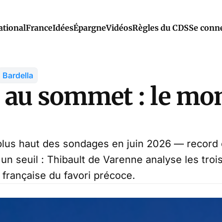
ational
France
Idées
Épargne
Vidéos
Règles du CDS
Se conn
Bardella
a au sommet : le m
plus haut des sondages en juin 2026 — record 
n seuil : Thibault de Varenne analyse les trois 
n française du favori précoce.