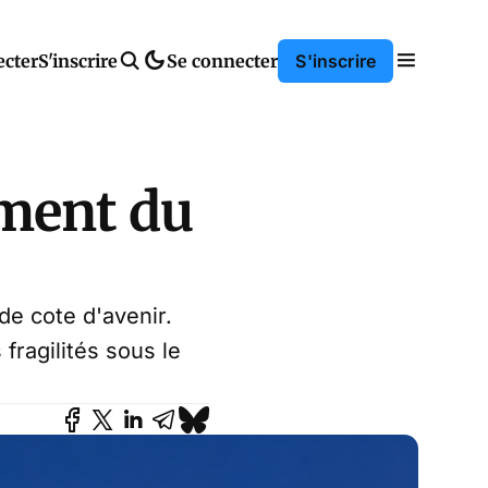
ecter
S'inscrire
Se connecter
S'inscrire
oment du
de cote d'avenir.
fragilités sous le