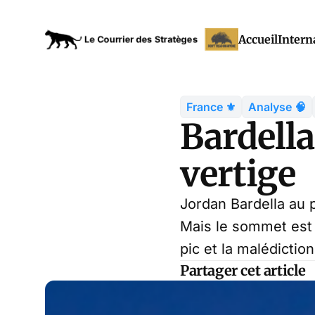
Accueil
Intern
France ⚜️
Analyse 🧠
Bardell
vertige
Jordan Bardella au 
Mais le sommet est u
pic et la malédictio
Partager cet article