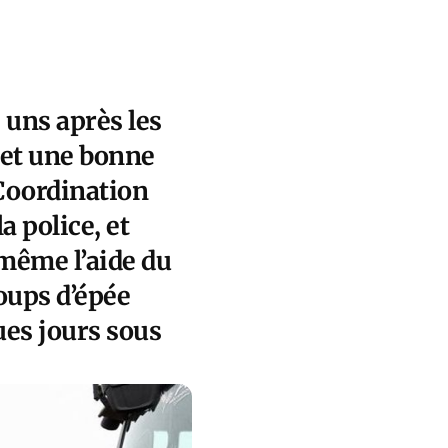
s uns après les
 et une bonne
 Coordination
a police, et
 même l’aide du
oups d’épée
ues jours sous