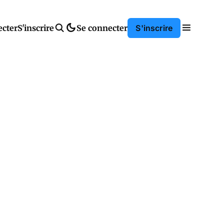
ecter
S'inscrire
Se connecter
S'inscrire