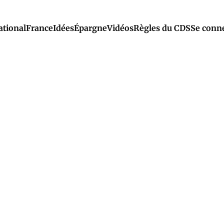
ational
France
Idées
Épargne
Vidéos
Règles du CDS
Se conn