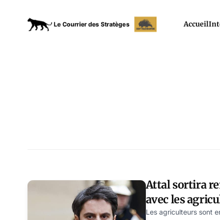
Accueil
Int
Attal sortira r
avec les agricu
Macron
Les agriculteurs sont e