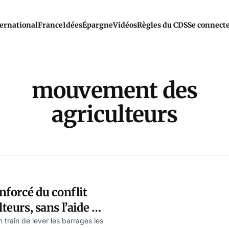
ernational
France
Idées
Épargne
Vidéos
Règles du CDS
Se connect
mouvement des
agriculteurs
enforcé du conflit
lteurs, sans l’aide de
n train de lever les barrages les