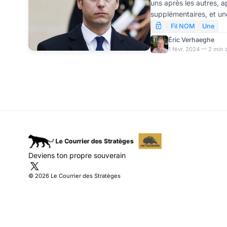
uns après les autres, 
supplémentaires, et un
leaders inexpérimentés
Fil NOM
Une
dénouement doit beaucou
Éric Verhaeghe
et Attal peut remercier
1 févr. 2024 — 2 min 
même l’aide du Préside
donné quelques coups d
sans conviction. Récit 
Deviens ton propre souverain
© 2026 Le Courrier des Stratèges