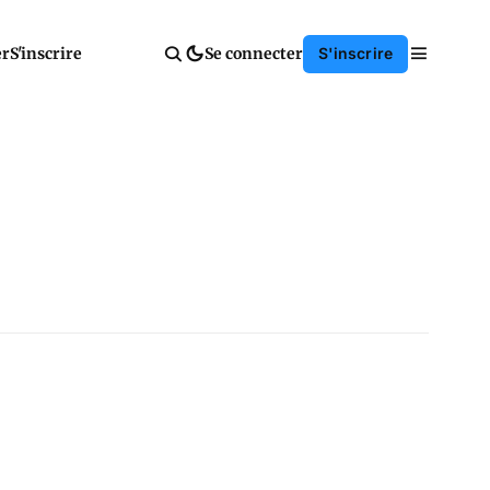
er
S'inscrire
Se connecter
S'inscrire