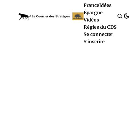
France
Idées
Épargne
Vidéos
Règles du CDS
Se connecter
S'inscrire