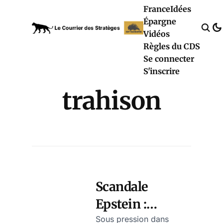
France
Idées
Épargne
Vidéos
Règles du CDS
Se connecter
S'inscrire
trahison
Scandale
Epstein :
Trump veut-il
Sous pression dans