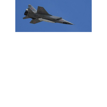
Cet article est
réservé aux abonnés
S'abonner
Vous avez déjà un compte ?
Connectez-vous.