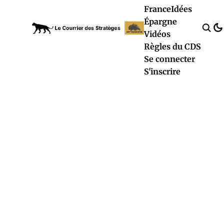
France
Idées
Épargne
Vidéos
Règles du CDS
Se connecter
S'inscrire