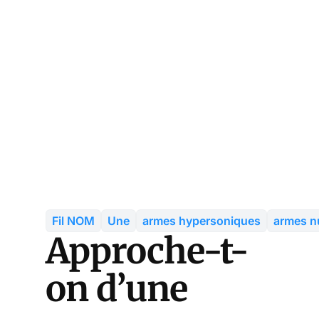
Fil NOM
Une
armes hypersoniques
armes n
Approche-t-
on d’une