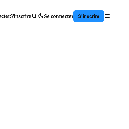
ecter
S'inscrire
Se connecter
S'inscrire