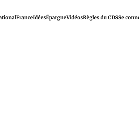
ational
France
Idées
Épargne
Vidéos
Règles du CDS
Se conn