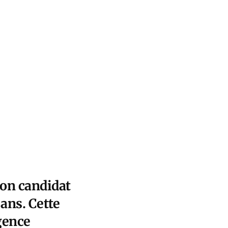
son candidat
 ans. Cette
gence