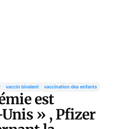
r
vaccin bivalent
vaccination des enfants
émie est
Unis » , Pfizer