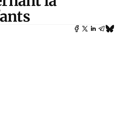
ernant la
fants