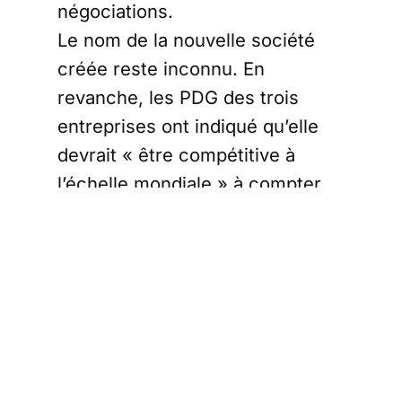
négociations.
Le nom de la nouvelle société
créée reste inconnu. En
revanche, les PDG des trois
entreprises ont indiqué qu’elle
devrait « être compétitive à
l’échelle mondiale » à compter
de 2027. Ils ont déclaré que
cette fusion répond « aux
ambitions des gouvernements
européens de renforcer leurs
atouts industriels et
technologiques ».
Cette nouvelle entité, encore