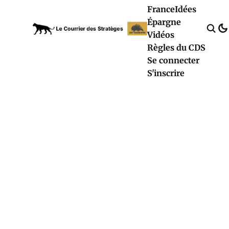
France
Idées
Épargne
Vidéos
Règles du CDS
Se connecter
S'inscrire