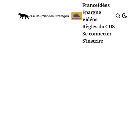
France
Idées
Épargne
Vidéos
Règles du CDS
Se connecter
S'inscrire