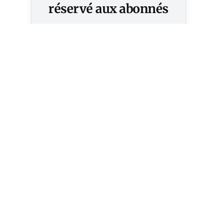
réservé aux abonnés
S'abonner
Vous avez déjà un compte ?
Connectez-vous.