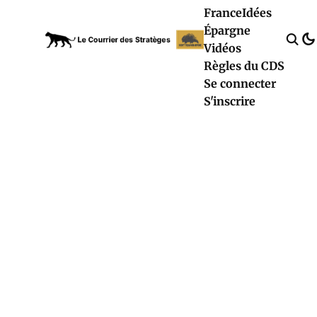
France
Idées
Épargne
Vidéos
Règles du CDS
Se connecter
S'inscrire