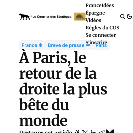
France
Idées
Épargne
Vidéos
Règles du CDS
Se connecter
S'inscrire
France ⚜️
Brève de presse 📯
Paris
À Paris, le
retour de la
droite la plus
bête du
monde
Partager cet article