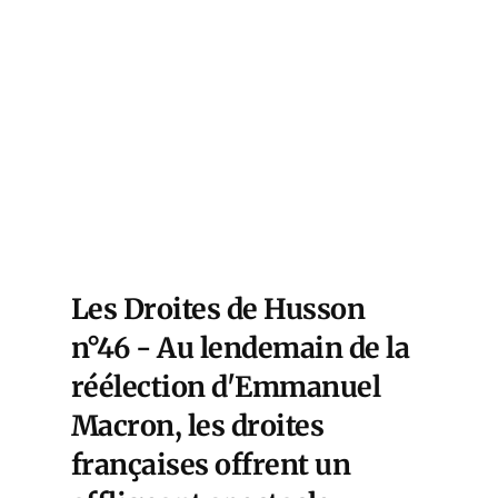
68,
ation
en au
de
Les Droites de Husson
n°46 - Au lendemain de la
réélection d'Emmanuel
Macron, les droites
françaises offrent un