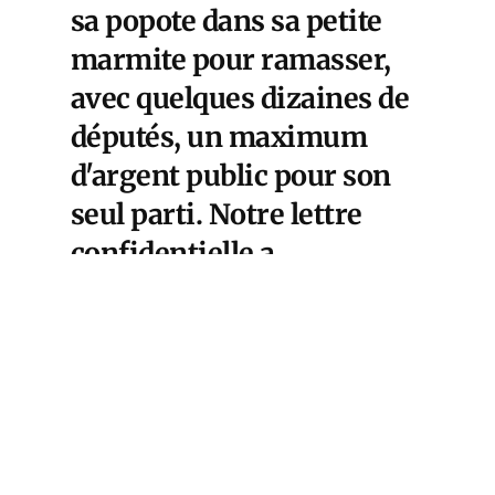
sa popote dans sa petite
marmite pour ramasser,
avec quelques dizaines de
députés, un maximum
d'argent public pour son
seul parti. Notre lettre
confidentielle a
accompagné les forces de
droite, du Rassemblement
National à LR, tout au long
de la campagne des
présidentielles. Et force
est de constater l'échec sur