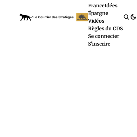
France
Idées
Épargne
Vidéos
Règles du CDS
Se connecter
S'inscrire