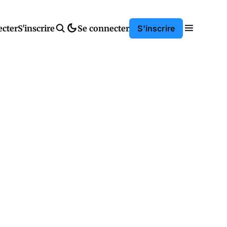
ecter
S'inscrire
Se connecter
S'inscrire