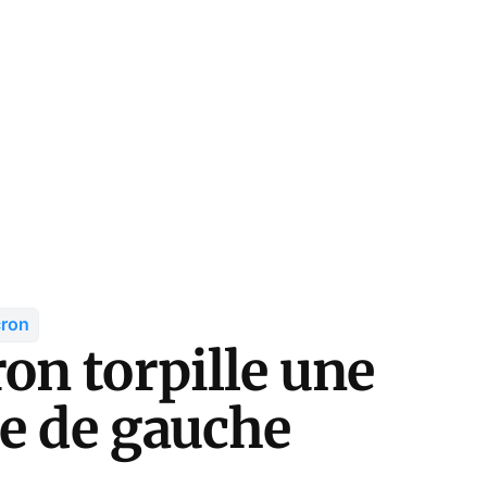
ron
n torpille une
re de gauche