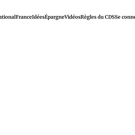
ational
France
Idées
Épargne
Vidéos
Règles du CDS
Se conn