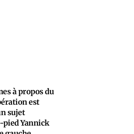
mes à propos du
pération est
un sujet
e-pied Yannick
de gauche