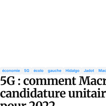
économie
5G
écolo
gauche
Hidalgo
Jadot
Mac
5G : comment Macro
candidature unitai
pour 2022