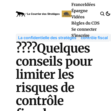
France
Idées
Épargne
Vidéos
Règles du CDS
Se connecter
S'inscrire
La confidentielle des stratèges
contrôle fiscal
????Quelques
conseils pour
limiter les
risques de
contrôle