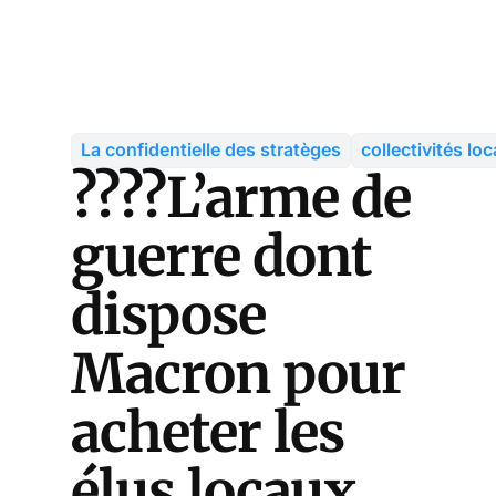
La confidentielle des stratèges
collectivités loc
????L’arme de
guerre dont
dispose
Macron pour
acheter les
élus locaux