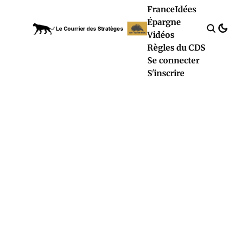
France
Idées
Épargne
Vidéos
Règles du CDS
Se connecter
S'inscrire