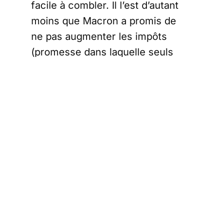
facile à combler. Il l’est d’autant
moins que Macron a promis de
ne pas augmenter les impôts
(promesse dans laquelle seuls
quelques imbéciles, au
demeurant, croient encore). Les
élus locaux risquent donc de se
retrouver en première ligne pour
récupérer le manque à gagner,
au prix de l’impopularité qui colle
à tous ceux qui augmentent les
impôts en temps de crise. À
l’approche des élections
régionales, la perspective ne les