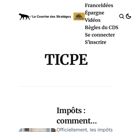
France
Idées
Épargne
Vidéos
Règles du CDS
Se connecter
S'inscrire
TICPE
Impôts :
comment
réagir aux
Officiellement, les impôts