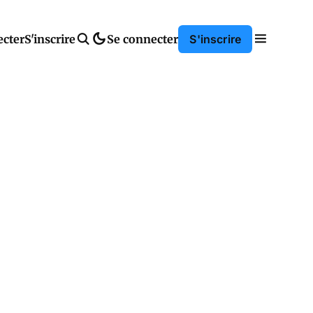
ecter
S'inscrire
Se connecter
S'inscrire