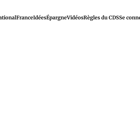
ational
France
Idées
Épargne
Vidéos
Règles du CDS
Se conn