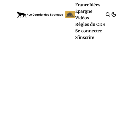
France
Idées
Épargne
Vidéos
Règles du CDS
Se connecter
S'inscrire