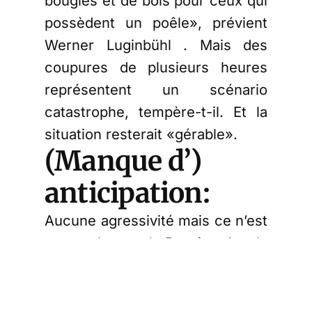
bougies et de bois pour ceux qui
possèdent un poêle», prévient
Werner Luginbühl . Mais des
coupures de plusieurs heures
représentent un scénario
catastrophe, tempère-t-il. Et la
situation resterait «gérable».
(Manque d’)
anticipation:
Aucune agressivité mais ce n’est
pas seulement la Russie, c’est la
France aussi qui est mise en
cause!
«
En 2021, près de 60% de