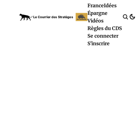
France
Idées
Épargne
Vidéos
Règles du CDS
Se connecter
S'inscrire