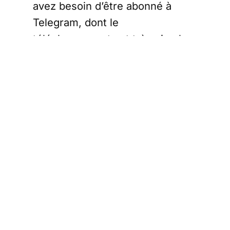
avez besoin d’être abonné à
Telegram, dont le
téléchargement est très simple.
Nous diffusons des informations
sensibles plusieurs fois par jour
sur le fil Telegram Rester libre !
Je rejoins le
Telegram Rester libre !
IMPORTANT
Partager cet
article
Écrit par