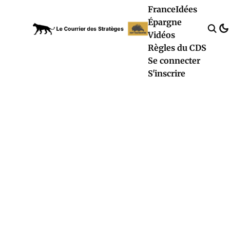
France
Idées
Épargne
Vidéos
Règles du CDS
Se connecter
S'inscrire