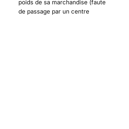
poids de sa marchandise (faute
de passage par un centre
d'emballage agréé ) et
s'exposer, en cas d'oubli
administratif, à une amende de
15 000 euros. La réglementation
prévoit certes une dérogation
pour les élevages de moins de
250 poules vendant directement
au consommateur.
Contrairement aux grands
producteurs, ils ne sont pas
obligés de faire transiter leurs
œufs par un Centre d’emballage