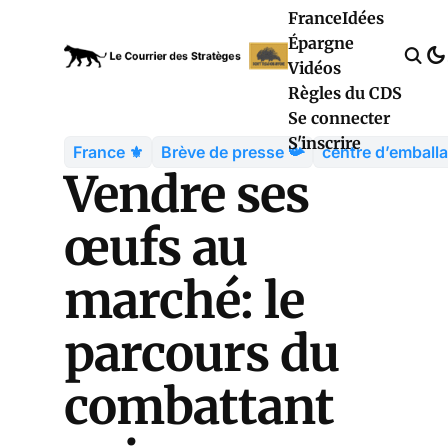
France
Idées
Épargne
Vidéos
Règles du CDS
Se connecter
S'inscrire
France ⚜️
Brève de presse 📯
centre d’emball
Vendre ses
œufs au
marché: le
parcours du
combattant