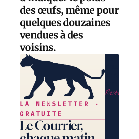
des œufs, même pour
quelques douzaines
vendues à des
voisins.
LE
COURRIE
DES
STRATÈG
Restez libr
LA NEWSLETTER ·
GRATUITE
Le Courrier,
chaque matin.