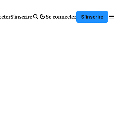
ecter
S'inscrire
Se connecter
S'inscrire