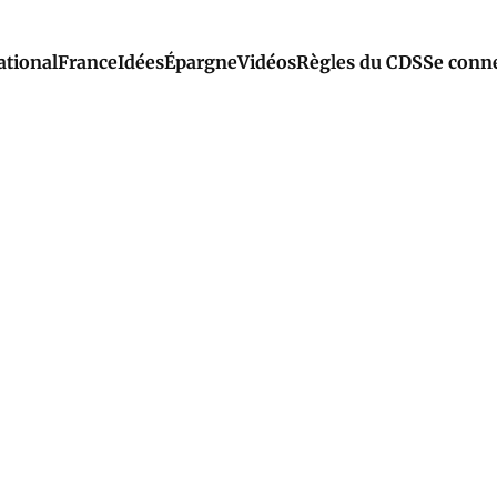
ational
France
Idées
Épargne
Vidéos
Règles du CDS
Se conn