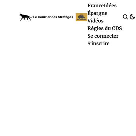
France
Idées
Épargne
Vidéos
Règles du CDS
Se connecter
S'inscrire