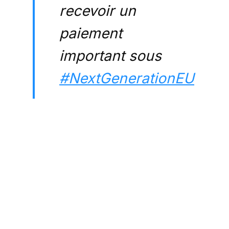
recevoir un
paiement
important sous
#NextGenerationEU
Dès que les États-
membres y auront
consenti, nous
débourserons 7,4
milliards €