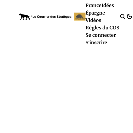
France
Idées
Épargne
Vidéos
Règles du CDS
Se connecter
S'inscrire