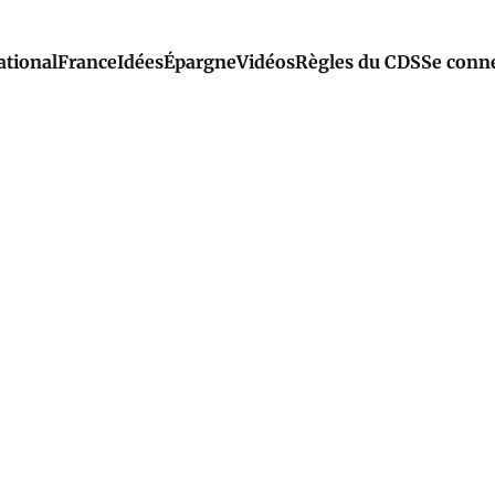
ational
France
Idées
Épargne
Vidéos
Règles du CDS
Se conn