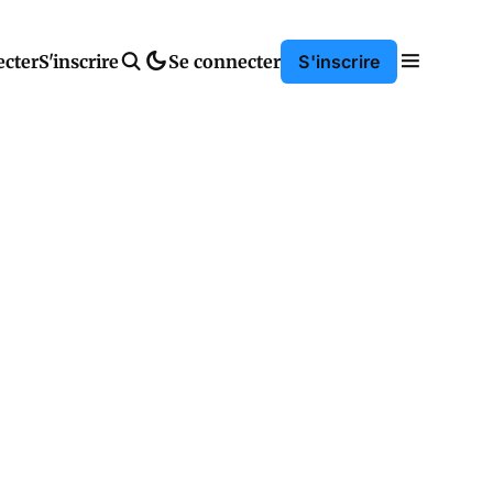
ecter
S'inscrire
Se connecter
S'inscrire