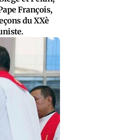
 Pape François,
 leçons du XXè
uniste.