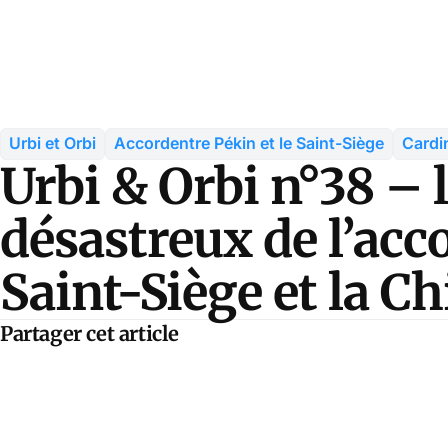
Urbi et Orbi
Accordentre Pékin et le Saint-Siège
Cardi
Urbi & Orbi n°38 – l
désastreux de l’acco
Saint-Siège et la C
Partager cet article