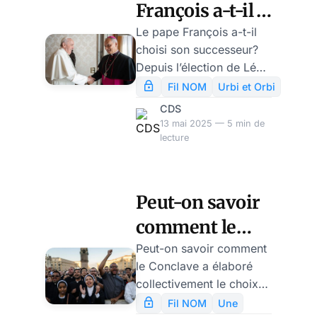
François a-t-il
choisi son
Le pape François a-t-il
choisi son successeur?
successeur
Depuis l’élection de Léon
Léon XIV?
XIV, les commentateurs
Fil NOM
Urbi et Orbi
ne savent pas, c’est le
CDS
cas de le dire, à quel
13 mai 2025 — 5 min de
saint se vouer. Comment
lecture
comprendre que
François soit le premier
responsable de
Peut-on savoir
l’ascension fulgurante
comment le
d’un homme, Francis
Prevost, avec qui il ne
Conclave a
Peut-on savoir comment
s’entendait pas très bien
le Conclave a élaboré
choisi Léon
au départ? Comment
collectivement le choix
XIV?
expliquer que la relation
du cardinal Robert
Fil NOM
Une
de travail ait été bonne