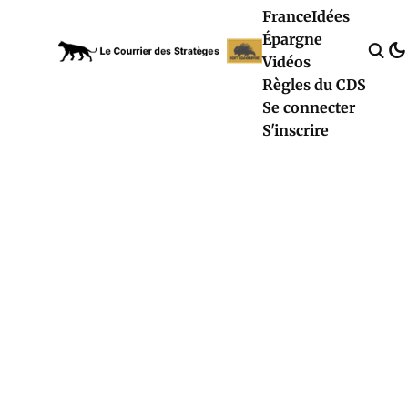
France
Idées
Épargne
Vidéos
Règles du CDS
Se connecter
S'inscrire