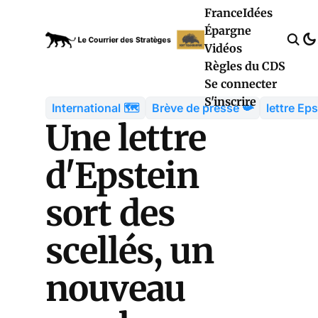
France
Idées
Épargne
Vidéos
Règles du CDS
Se connecter
S'inscrire
International 🗺️
Brève de presse 📯
lettre Eps
Une lettre
d'Epstein
sort des
scellés, un
nouveau