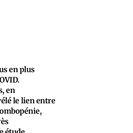
us en plus
COVID.
s, en
élé le
lien entre
hrombopénie
,
rès
te étude