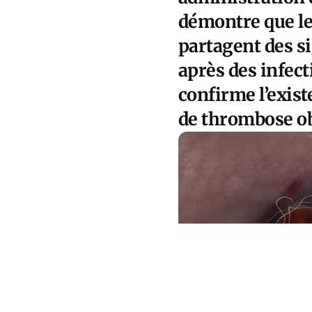
démontre que l
partagent des s
après des infect
confirme l’exist
de thrombose ob