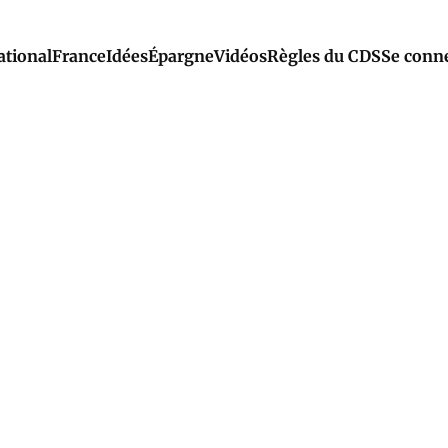
ational
France
Idées
Épargne
Vidéos
Règles du CDS
Se conn