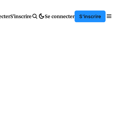
ecter
S'inscrire
Se connecter
S'inscrire