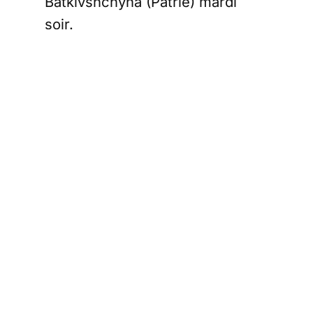
Batkivshchyna (Patrie) mardi
soir.
Des pots-de-vin
en échange des
votes des
députés
Dans une déclaration commune,
le NABU et le SAPO ont indiqué
avoir reçu une information sur
une affaire de corruption. Selon
les deux organismes de
surveillance anti-corruption, le
chef de l’une des factions de la