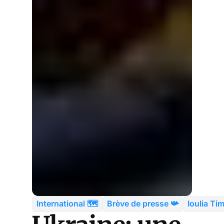
International 🗺️
Brève de presse 📯
Ioulia T