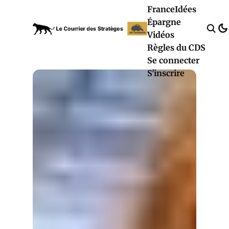
France
Idées
Épargne
Vidéos
Règles du CDS
Se connecter
S'inscrire