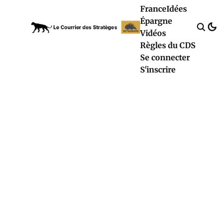
France
Idées
Épargne
Vidéos
Règles du CDS
Se connecter
S'inscrire