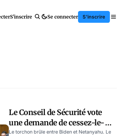
cter
S'inscrire
Se connecter
S'inscrire
Le Conseil de Sécurité vote
une demande de cessez-le-
feu: les USA lâchent-ils
Le torchon brûle entre Biden et Netanyahu. Le