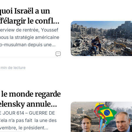
des monstres successifs, qui
uoi Israël a un
enus difficiles voire
’élargir le conflit
ser. Rien ne l
yen-Orient
terview de rentrée, Youssef
nous la stratégie américaine
bo-musulman depuis une
 et il montre avec beaucoup
es raisons Israël a non
uvrir un conflit avec le
 min de lecture
i cet intérêt va jusqu’à une
le. Cette analyse éclaire les
ctuel et de ses péripéties.
 le monde regarde
 retiendra plusieurs
elensky annule
 qui expliquent lar
s de mars 2024
 JOUR 614 – GUERRE DE
a n’a pas fait la une des
ovembre, le président