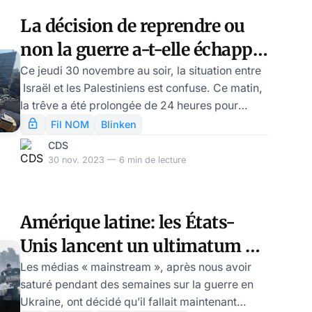
plusieurs semaines. Et Joe Biden a besoin d’un
La décision de reprendre ou
succès diplomatique de son Secrétaire d’Etat.
non la guerre a-t-elle échappé
La marge de manœuvre du Premier ministre
à Israël?
Ce jeudi 30 novembre au soir, la situation entre
Israël et les Palestiniens est confuse. Ce matin,
la trêve a été prolongée de 24 heures pour
arriver à une nouvelle libération d’otages.
Fil NOM
Blinken
Cependant les discussions bloquent depuis
CDS
hier: les Palestiniens ne sont pas disposés à
30 nov. 2023 — 6 min de lecture
libérer des soldats israéliens sans que Tel-Aviv
libère, au-delà des femmes et des enfants de
ces derniers jours, des combattants
Amérique latine: les États-
palestiniens, ce à quoi se refuse l’Etat hébreu.
Unis lancent un ultimatum à
Le gouvernement Netanyahu assure qu’il peut
la Russie – par Jean
Les médias « mainstream », après nous avoir
saturé pendant des semaines sur la guerre en
Goychman
Ukraine, ont décidé qu’il fallait maintenant