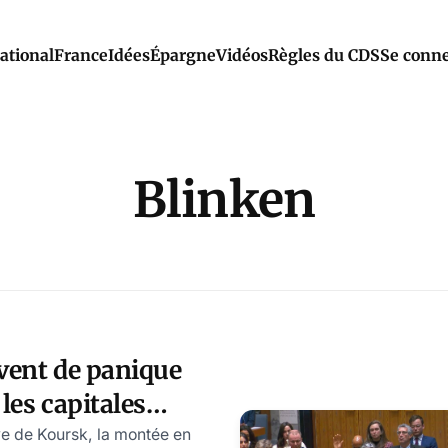
ational
France
Idées
Épargne
Vidéos
Règles du CDS
Se conne
Blinken
vent de panique
les capitales
ve de Koursk, la montée en