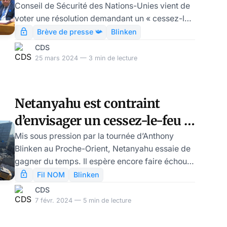
Conseil de Sécurité des Nations-Unies vient de
Netanyahu?
voter une résolution demandant un « cessez-le-
feu immédiat » à Gaza. Aucun membre
Brève de presse 📯
Blinken
permanent n’a mis, cette fois, de veto. Les
CDS
Etats-Unis se sont abstenus. Benjamin
25 mars 2024 — 3 min de lecture
Netanyahu avait menacé les USA de rompre
toute concertation avec Washington sur la suite
de la guerre à Gaza si les Etats-Unis ne
Netanyahu est contraint
mettaient pas leur veto. Va-t-il mettre sa
d’envisager un cessez-le-feu à
menace à exécution? En tout cas, chaque jour
qui passe isole un peu pl
Gaza
Mis sous pression par la tournée d’Anthony
Blinken au Proche-Orient, Netanyahu essaie de
gagner du temps. Il espère encore faire échouer
la phase de négociation en cours où l’Egypte et
Fil NOM
Blinken
le Qatar servent de médiateurs. Pourtant, hier,
CDS
le Hamas a répondu favorablement, au nom de
7 févr. 2024 — 5 min de lecture
l’ensemble de la Résistance Palestinienne, à une
partie des propositions discutées depuis