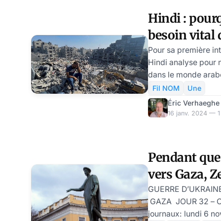
Shelley: on a créé 
Hindi : pourq
aujourd’hui sont dev
besoin vital d
impossibles à maîtri
à tout le Mo
Pour sa première in
Hindi analyse pour 
dans le monde ara
quinzaine d’années,
Fil NOM
Une
de clarté pour quell
Éric Verhaeghe
seulement intérêt à o
16 janv. 2024 — 1
Hamas, mais pourquo
déflagration régiona
ressorts du conflit a
Pendant que
De cet entretien, on
vers Gaza, Z
éléments essentiels,
les élection
GUERRE D’UKRAINE
GAZA JOUR 32 – Cel
journaux: lundi 6 n