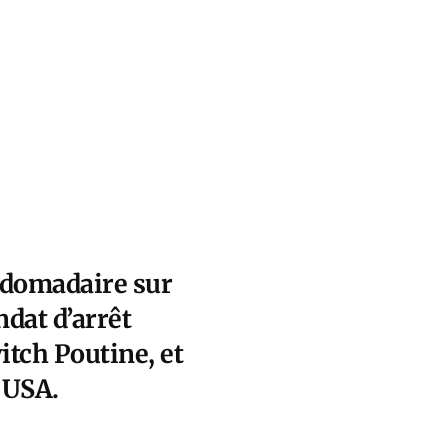
bdomadaire sur
ndat d’arrêt
itch Poutine, et
s USA.