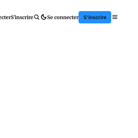
ecter
S'inscrire
Se connecter
S'inscrire