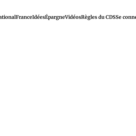
ational
France
Idées
Épargne
Vidéos
Règles du CDS
Se conn