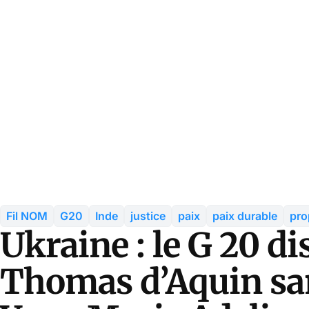
Fil NOM
G20
Inde
justice
paix
paix durable
pro
Ukraine : le G 20 di
Thomas d’Aquin sans