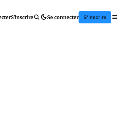
ecter
S'inscrire
Se connecter
S'inscrire