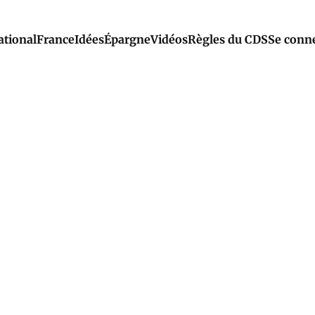
ational
France
Idées
Épargne
Vidéos
Règles du CDS
Se conn