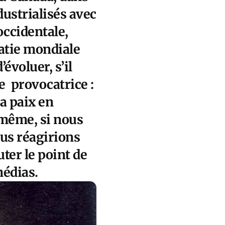
dustrialisés avec
occidentale,
atie mondiale
évoluer, s’il
e provocatrice :
a paix en
 même, si nous
ous réagirions
ter le point de
médias.