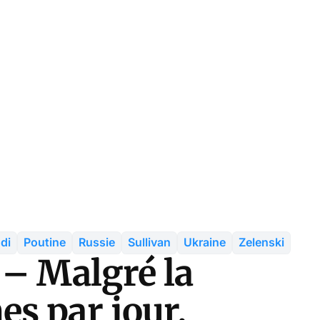
di
Poutine
Russie
Sullivan
Ukraine
Zelenski
 – Malgré la
s par jour,