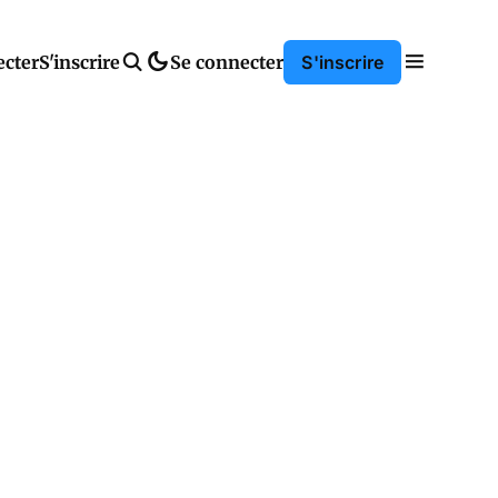
ecter
S'inscrire
Se connecter
S'inscrire