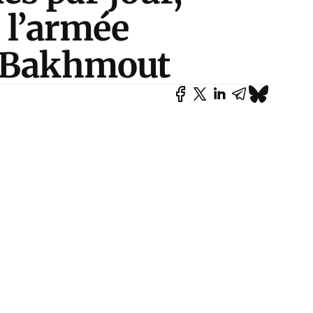
 l’armée
e Bakhmout