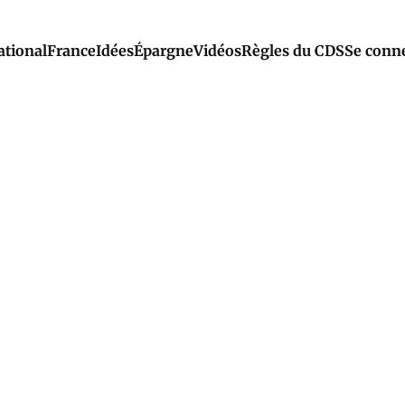
ational
France
Idées
Épargne
Vidéos
Règles du CDS
Se conn