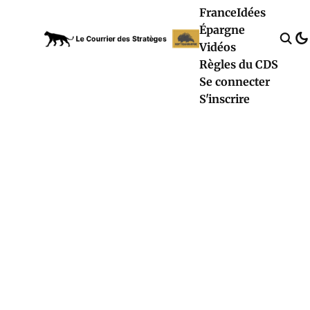
France
Idées
Épargne
Vidéos
Règles du CDS
Se connecter
S'inscrire