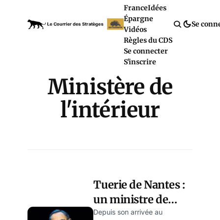
France
Idées
Épargne
Se conn
Vidéos
Règles du CDS
Se connecter
S'inscrire
Ministère de
l'intérieur
Tuerie de Nantes :
un ministre de
l’Intérieur doit-il
Depuis son arrivée au