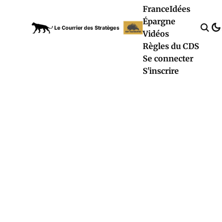
France
Idées
Épargne
Vidéos
Règles du CDS
Se connecter
S'inscrire