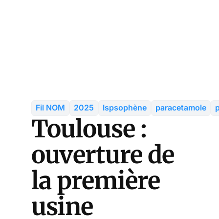
Fil NOM
2025
Ispsophène
paracetamole
p
Toulouse :
ouverture de
la première
usine