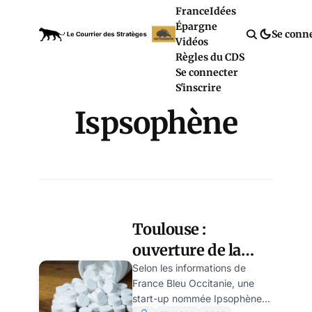
France
Idées
Épargne
Se conn
Vidéos
Règles du CDS
Se connecter
S'inscrire
Ispsophène
Toulouse :
ouverture de la
première usine
Selon les informations de
France Bleu Occitanie, une
européenne de
start-up nommée Ipsophène