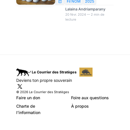
paracétamol en
va ouvrir une usine de
Fil NOM
2025
production de paracétamol au
2025
Lalaina Andriamparany
sud de Toulouse, sur le site de
20 févr. 2024 — 2 min de
lecture
l’Oncopole, à compter du
début 2025. Elle va
commercialiser jusqu’à 4.000
tonnes du médicament.
Ouverture de la première
usine européenne de
paracétamol à Toulouse.
Deviens ton propre souverain
© 2026 Le Courrier des Stratèges
Faire un don
Foire aux questions
Charte de
À propos
l’information