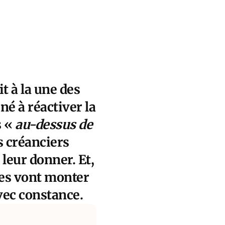
t à la une des
né à réactiver la
s «
au-dessus de
 créanciers
 leur donner. Et,
nes vont monter
avec constance.