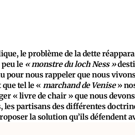
ique, le problème de la dette réapparai
 peu le
« monstre du loch Ness »
desti
nu pour nous rappeler que nous vivon
t que tel le «
marchand de Venise
» nos
ger « livre de chair » que nous devons
 les partisans des différentes doctri
proposer la solution qu’ils défendent 