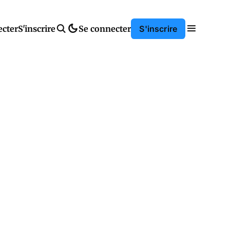
ecter
S'inscrire
Se connecter
S'inscrire