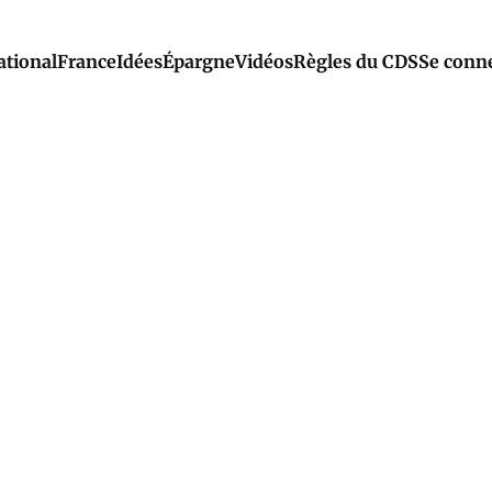
ational
France
Idées
Épargne
Vidéos
Règles du CDS
Se conn