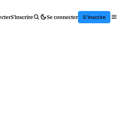
ecter
S'inscrire
Se connecter
S'inscrire