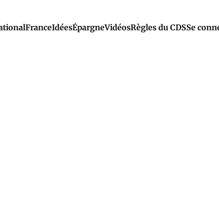
ational
France
Idées
Épargne
Vidéos
Règles du CDS
Se conn