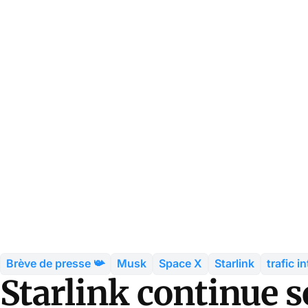
Brève de presse 📯
Musk
Space X
Starlink
trafic i
Starlink continue 