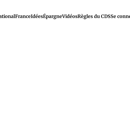
ational
France
Idées
Épargne
Vidéos
Règles du CDS
Se conn