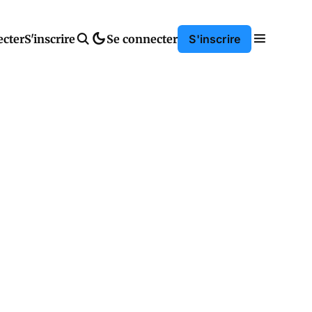
ecter
S'inscrire
Se connecter
S'inscrire