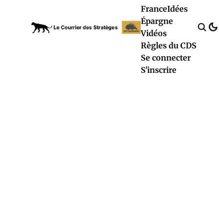
France
Idées
Épargne
Vidéos
Règles du CDS
Se connecter
S'inscrire