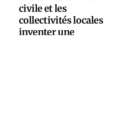
civile et les
collectivités locales
inventer une
politique de santé
pragmatique.
Le débat sur les salles de
consommation de drogue à
moindre risque (HSA),
familièrement appelées « salles