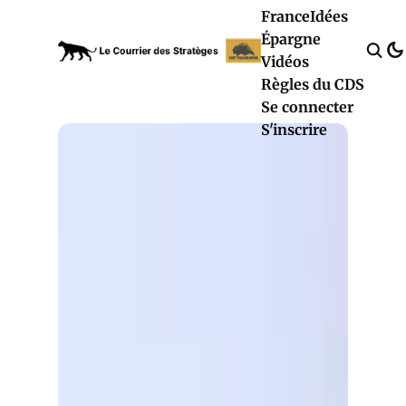
France
Idées
Épargne
Vidéos
Règles du CDS
Se connecter
S'inscrire