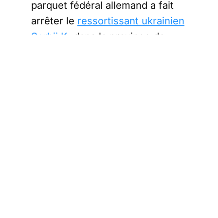
parquet fédéral allemand a fait
arrêter le
ressortissant ukrainien
Serhii K
. dans la province de
Rimini (Italie) par des agents de
la caserne des carabiniers de
Misano Adriatico, sur la base
d'un mandat d'arrêt européen
délivré le 18 août par le juge
d'instruction de la Cour fédérale
de justice. L’arrestation a été
effectuée en étroite
collaboration avec le service de
coopération policière
internationale.