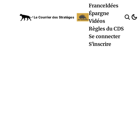
France
Idées
Épargne
Vidéos
Règles du CDS
Se connecter
S'inscrire