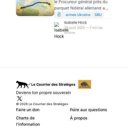
le Procureur général près du
arrestation d’un
parquet fédéral allemand a
suspect ukrainien
fait arrêter le ressortissant
armes Ukraine
SBU
ukrainien Serhii K. dans la
en Italie
Isabelle Hock
province de Rimini (Italie) par
28 août 2025 — 7 min de
lecture
des agents de la caserne des
carabiniers de
MisanoAdriatico, sur la base
d'un mandat d'arrêt européen
délivré le 18 août par le juge
d'instruction de la Cour
fédérale de justice.
L’arrestation a été effectuée
en étroite collaboration avec le
service de coopération
Deviens ton propre souverain
policière internationale. Dans
la nuit du 19 au 20 août,
© 2026 Le Courrier des Stratèges
Faire un don
Foire aux questions
Charte de
À propos
l’information